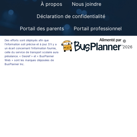
À propos
Nous joindre
Déclaration de confidentialité
Portail des parents
Portail professionnel
Des efforts sont déployés afin que
©
l’information soit précise et à jour. S’il y a
2026
un écart concernant l'information fournie,
celle du service de transport scolaire aura
préséance. « Georef » et « BusPlanner
Web » sont les marques déposées de
BusPlanner Inc.